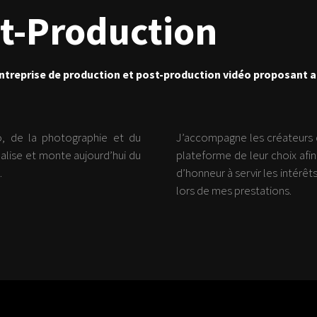
st-Production
ntreprise de production et post-production vidéo proposant a
éo, de la photographie et du
J’accompagne les créateurs de
éalise et monte aujourd’hui du
plateforme de leur choix afin
.
d’honneur à servir les intérêt
lors de mes prestations.