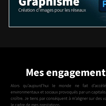
Mes engagements
Alors qu’aujourd’hui le monde ne fait d’accé
environmentaux et sociaux provoqués par un capitali
croître. Je tiens par conséquent à m’aligner sur des v
le cadre de mes prestations.